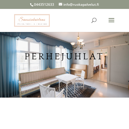
0443512633
info@ruokapalvelut.fi
PERHEJUHLAT