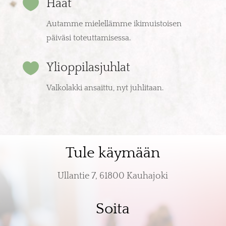

Häät
Autamme mielellämme ikimuistoisen
päiväsi toteuttamisessa.

Ylioppilasjuhlat
Valkolakki ansaittu, nyt juhlitaan.
Tule käymään
Ullantie 7, 61800 Kauhajoki
Soita