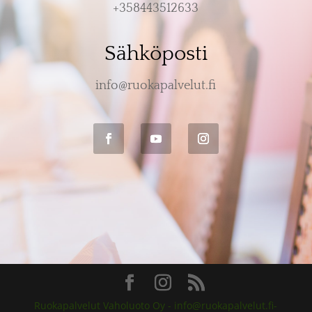
+358443512633
Sähköposti
info@ruokapalvelut.fi
Ruokapalvelut Vaholuoto Oy - info@ruokapalvelut.fi-