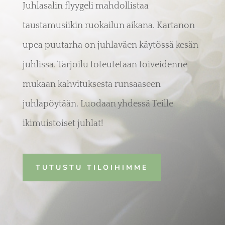
Juhlasalin flyygeli mahdollistaa
taustamusiikin ruokailun aikana. Kartanon
upea puutarha on juhlaväen käytössä kesän
juhlissa. Tarjoilu toteutetaan toiveidenne
mukaan kahvituksesta runsaaseen
juhlapöytään. Luodaan yhdessä Teille
ikimuistoiset juhlat!
TUTUSTU TILOIHIMME