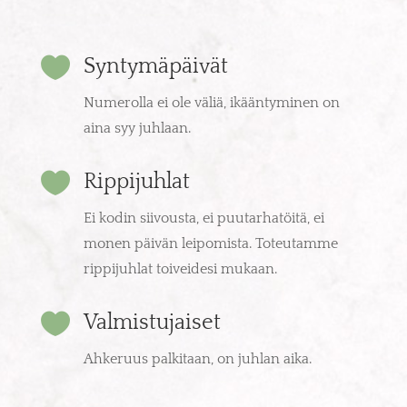

Syntymäpäivät
Numerolla ei ole väliä, ikääntyminen on
aina syy juhlaan.

Rippijuhlat
Ei kodin siivousta, ei puutarhatöitä, ei
monen päivän leipomista. Toteutamme
rippijuhlat toiveidesi mukaan.

Valmistujaiset
Ahkeruus palkitaan, on juhlan aika.