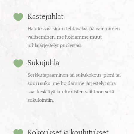

Kastejuhlat
Halutessasi sinun tehtäväksi jää vain nimen
valitseminen, me hoidamme muut
juhlajärjestelyt puolestasi.

Sukujuhla
Serkkutapaaminen tai sukukokous, pieni tai
suuri suku, me hoidamme järjestelyt sinä
saat keskittyä kuulumisten vaihtoon sekä
sukulointiin.

Kokoukset ja koulutukset