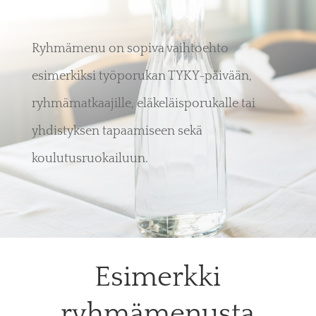
Ryhmämenu on sopiva vaihtoehto
esimerkiksi työporukan TYKY-päivään,
ryhmämatkaajille, eläkeläisporukalle tai
yhdistyksen tapaamiseen sekä
koulutusruokailuun.
Esimerkki
ryhmämenusta