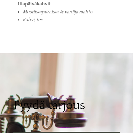
Iltapäiväkahvit
Mustikkapiirakka & vaniljavaahto
Kahvi, tee
Pyydä tarjous