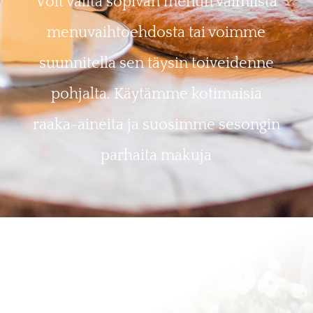
Voit valita sopivan menun valmiista
menuvaihtoehdosta tai voimme
suunnitella sen täysin toiveidenne
pohjalta. Käytämme kotimaisia
raaka-aineita ja suosimme sesongin
parhaita makuja