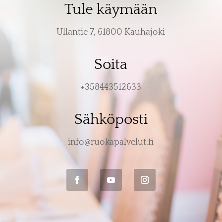
Tule käymään
Ullantie 7, 61800 Kauhajoki
Soita
+358443512633
Sähköposti
info@ruokapalvelut.fi