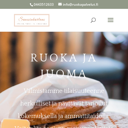
0443512633
info@ruokapalvelut.fi
RUOKA JA
JUOMA
Valmistamme tilaisuuteenne
herkulliset ja näyttävät tarjoilut
kokemuksella ja ammattitaidolla.