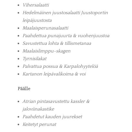
Vihersalaatti
Hedelmäinen juustosalaatti Juustoportin
leipäjuustosta
Maalaisperunasalaatti
Paahdettua punajuurta & vuohenjuustoa
Savustettua lohta & tillismetanaa
Maalaislimppu-skagen
Tyrnisilakat
Palvattua possua & Karpalohyytelöä
Kartanon leipävalikoima & voi
Päälle
Atrian pintasavustettu kassler &
jaloviinakastike
Paahdetut kauden juurekset
Keitetyt perunat