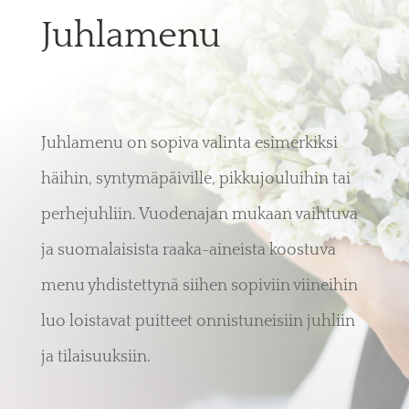
Juhlamenu
Juhlamenu on sopiva valinta esimerkiksi
häihin, syntymäpäiville, pikkujouluihin tai
perhejuhliin. Vuodenajan mukaan vaihtuva
ja suomalaisista raaka-aineista koostuva
menu yhdistettynä siihen sopiviin viineihin
luo loistavat puitteet onnistuneisiin juhliin
ja tilaisuuksiin.