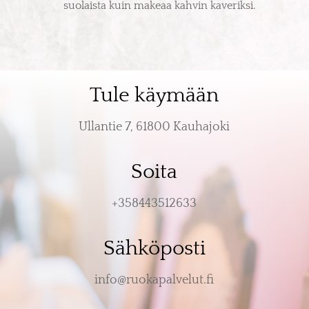
suolaista kuin makeaa kahvin kaveriksi.
Tule käymään
Ullantie 7, 61800 Kauhajoki
Soita
+358443512633
Sähköposti
info@ruokapalvelut.fi