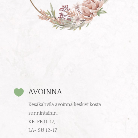

AVOINNA
Kesäkahvila avoinna keskiviikosta
sunnintaihin.
KE-PE 11-17,
LA- SU 12-17