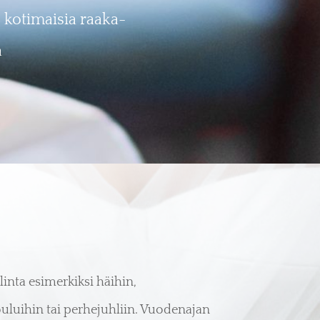
 kotimaisia raaka-
a
inta esimerkiksi häihin,
ouluihin tai perhejuhliin. Vuodenajan