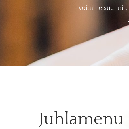
voimme suunnitell
Juhlamenu