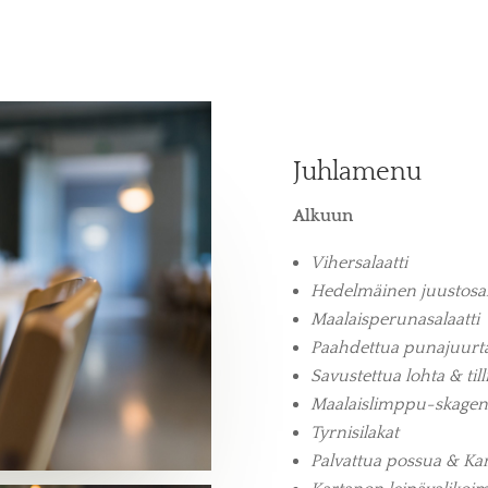
Juhlamenu
Alkuun
Vihersalaatti
Hedelmäinen juustosala
Maalaisperunasalaatti
Paahdettua punajuurt
Savustettua lohta & til
Maalaislimppu-skagen
Tyrnisilakat
Palvattua possua & Ka