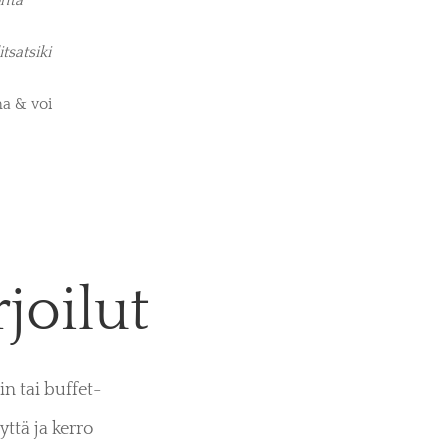
tsatsiki
a & voi
joilut
n tai buffet-
ttä ja kerro