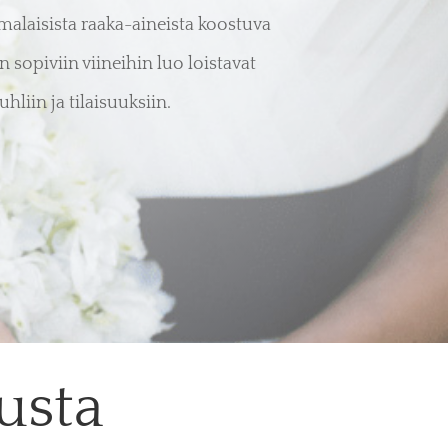
alaisista raaka-aineista koostuva
 sopiviin viineihin luo loistavat
hliin ja tilaisuuksiin.
usta