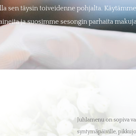
a sen täysin toiveidenne pohjalta. Käytämme
aineita ja suosimme sesongin parhaita makuj
Juhlamenu on sopiva val
syntymäpäiville, pikkuj