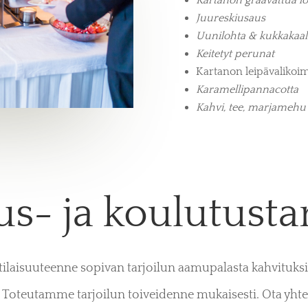
Juureskiusaus
Uunilohta & kukkakaali
Keitetyt perunat
Kartanon leipävalikoim
Karamellipannacotta
Kahvi, tee, marjamehu
s- ja koulutustar
a tilaisuuteenne sopivan tarjoilun aamupalasta kahvituksii
 Toteutamme tarjoilun toiveidenne mukaisesti. Ota yhtey