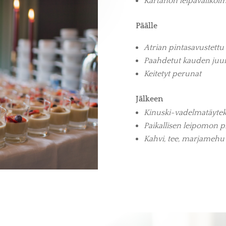
Kartanon leipävalikoim
Päälle
Atrian pintasavustettu 
Paahdetut kauden juur
Keitetyt perunat
Jälkeen
Kinuski-vadelmatäyte
Paikallisen leipomon p
Kahvi, tee, marjamehu