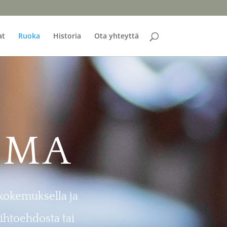
at
Ruoka
Historia
Ota yhteyttä
OMA
 kokemuksella ja
ihtoehdosta tai