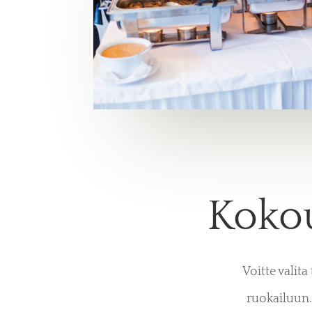
Kokou
Voitte valit
ruokailuun.