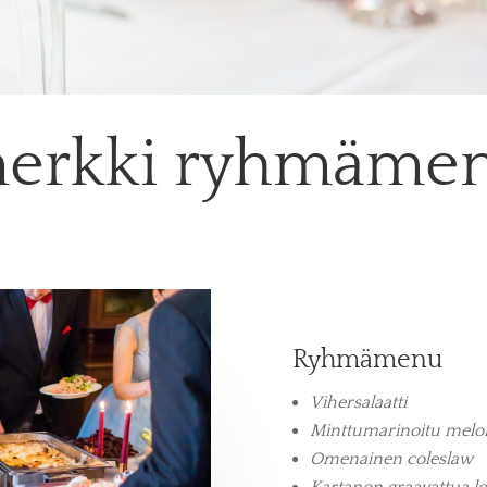
merkki ryhmämen
Ryhmämenu
Vihersalaatti
Minttumarinoitu melon
Omenainen coleslaw
Kartanon graavattua l