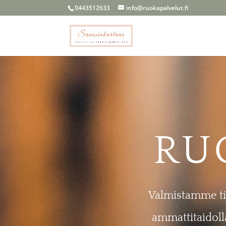
0443512633
info@ruokapalvelut.fi
RU
Valmistamme til
ammattitaidoll