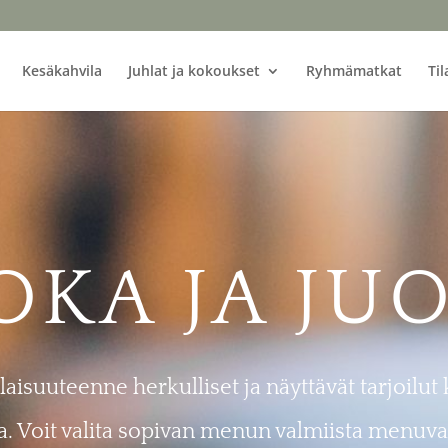
Kesäkahvila
Juhlat ja kokoukset
Ryhmämatkat
Til
OKA JA JU
aisuuteenne herkulliset ja näyttävät tarjoilut
a. Voit valita sopivan menun valmiista menuva