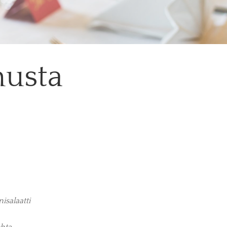
usta
isalaatti
ohta