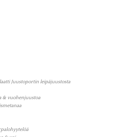
atti Juustoportin leipäjuustosta
a & vuohenjuustoa
lismetanaa
rpalohyytelöä