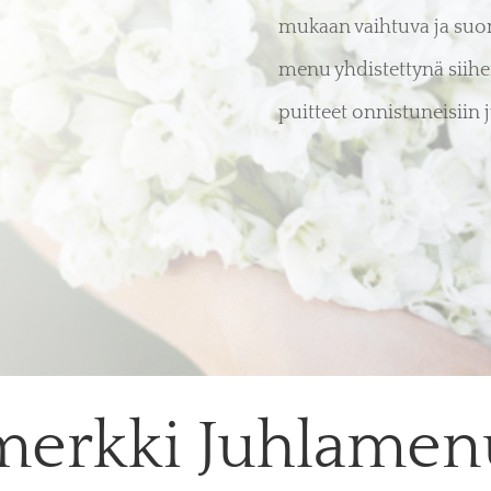
mukaan vaihtuva ja suom
menu yhdistettynä siihen
puitteet onnistuneisiin ju
merkki Juhlamen