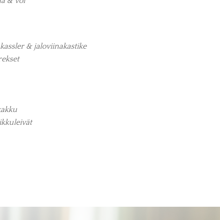
a & voi
kassler & jaloviinakastike
ekset
kakku
ikkuleivät