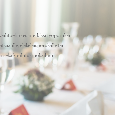
aihtoehto esimerkiksi työporukan
aajille, eläkeläisporukalle tai
n sekä koulutusruokailuun.