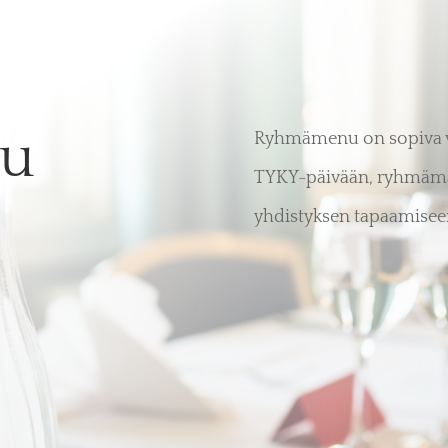
u
Ryhmämenu on sopiva v
TYKY-päivään, ryhmämatk
yhdistyksen tapaamisee