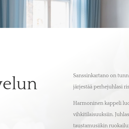
Sanssinkartano on tunne
velun
järjestää perhejuhlasi ri
Harmoninen kappeli luo p
vihkitilaisuuksiin. Juhla
taustamusiikin ruokail