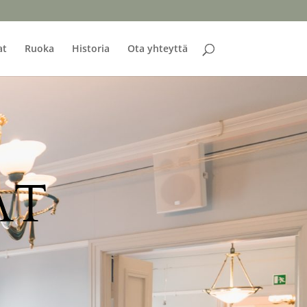
at
Ruoka
Historia
Ota yhteyttä
AT