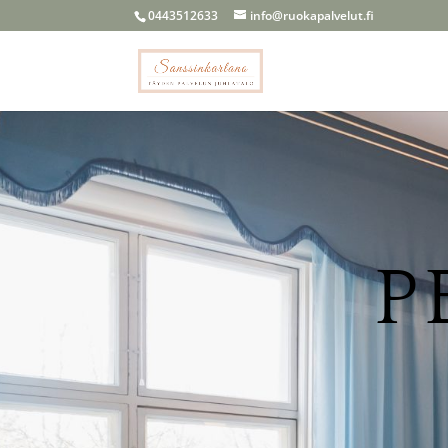
0443512633
info@ruokapalvelut.fi
P