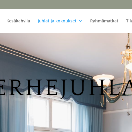
Kesäkahvila
Juhlat ja kokoukset
Ryhmämatkat
Til
ERHEJUHL