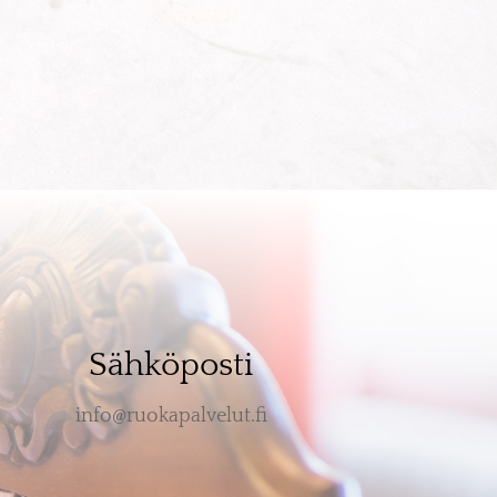
Sähköposti
info@ruokapalvelut.fi