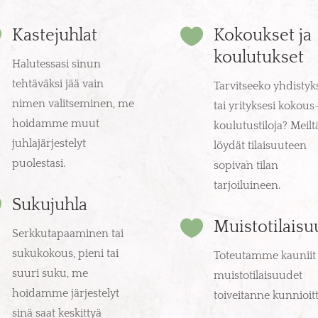


Kastejuhlat
Kokoukset ja
koulutukset
Halutessasi sinun
tehtäväksi jää vain
Tarvitseeko yhdistyk
nimen valitseminen, me
tai yrityksesi kokous-
hoidamme muut
koulutustiloja? Meilt
juhlajärjestelyt
löydät tilaisuuteen
puolestasi.
sopivan tilan
tarjoiluineen.

Sukujuhla

Muistotilaisu
Serkkutapaaminen tai
sukukokous, pieni tai
Toteutamme kauniit
suuri suku, me
muistotilaisuudet
hoidamme järjestelyt
toiveitanne kunnioit
sinä saat keskittyä