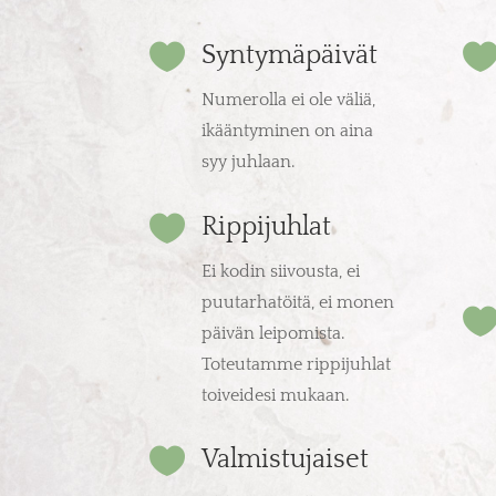

Syntymäpäivät
Numerolla ei ole väliä,
ikääntyminen on aina
syy juhlaan.

Rippijuhlat
Ei kodin siivousta, ei
puutarhatöitä, ei monen
päivän leipomista.
Toteutamme rippijuhlat
toiveidesi mukaan.

Valmistujaiset