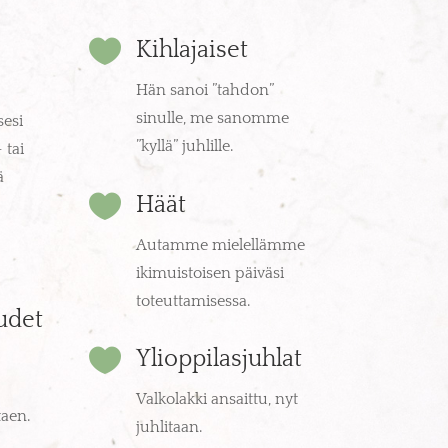

Kihlajaiset
Hän sanoi ”tahdon”
sinulle, me sanomme
sesi
”kyllä” juhlille.
 tai
ä

Häät
Autamme mielellämme
ikimuistoisen päiväsi
toteuttamisessa.
udet

Ylioppilasjuhlat
Valkolakki ansaittu, nyt
taen.
juhlitaan.