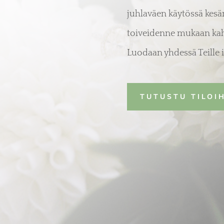
juhlaväen käytössä kesän
toiveidenne mukaan kah
Luodaan yhdessä Teille i
TUTUSTU TILOI