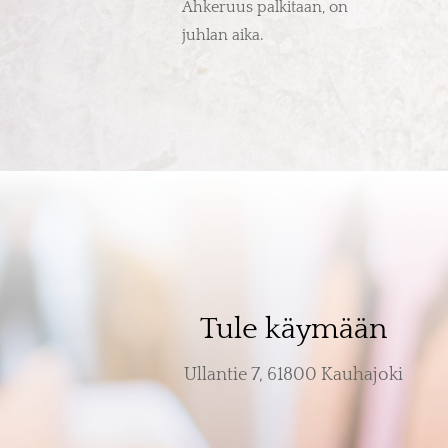
Ahkeruus palkitaan, on
juhlan aika.
Tule käymään
Ullantie 7, 61800 Kauhajoki