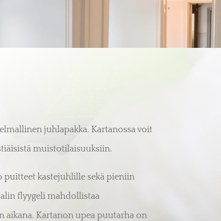
lmallinen juhlapakka. Kartanossa voit
stiäisistä muistotilaisuuksiin.
uitteet kastejuhlille sekä pieniin
salin flyygeli mahdollistaa
un aikana. Kartanon upea puutarha on