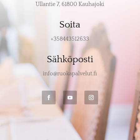
Ullantie 7, 61800 Kauhajoki
Soita
+358443512633
Sähköposti
info@ruokapalvelut.fi