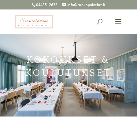
0443512633
info@ruokapalvelut.fi
KOKOUKSET &
KOULUTUKSET