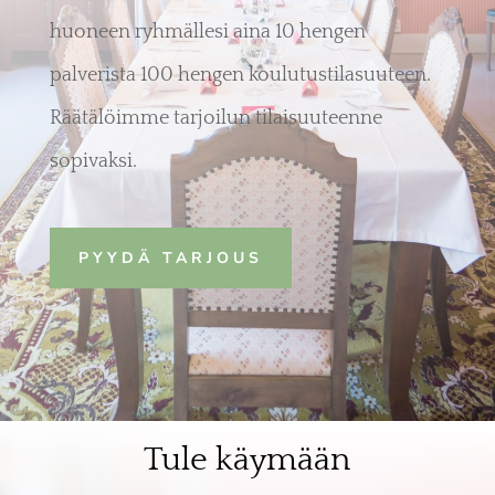
huoneen ryhmällesi aina 10 hengen
palverista 100 hengen koulutustilasuuteen.
Räätälöimme tarjoilun tilaisuuteenne
sopivaksi.
PYYDÄ TARJOUS
Tule käymään