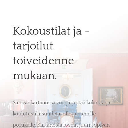
Kokoustilat ja -
tarjoilut
toiveidenne
mukaan.
Sanssinkartanossa voit järjestää kokous- ja
koulutustilaisuudet isolle ja pienelle
porukalle. Kartanosta löydät juuri sopivan